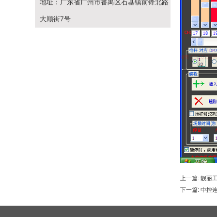
地址：广东省广州市番禺区石基镇前锋北路
大顺街7号
上一篇:
靓丽
下一篇:
中控